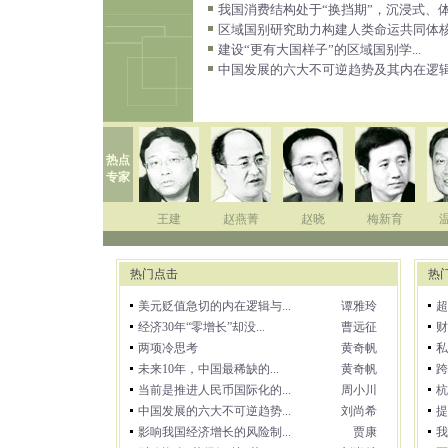
我国消费结构处于“换挡期”，沉浸式、体
区域国别研究助力构建人类命运共同体核心
建设“更有大国样子”的区域国别学...
中国发展的六大不可逆趋势及其内在逻辑.
热点
专家
王建
赵燕菁
赵晓
梅新育
热门点击
热
美元贬值急切的内在逻辑与...
谭雅玲
超
经济30年“零增长”却没...
曹远征
财
两项冷思考
黄奇帆
私
未来10年，中国最稀缺的...
黄奇帆
跨
当前是推进人民币国际化的...
周小川
杭
中国发展的六大不可逆趋势...
刘尚希
提
影响我国经济增长的风险制...
贾康
我