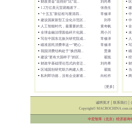
财政资金“花得好”比“花...
刘尚希
区
1.2万亿美元贸易顺差下...
张燕生
建
“十五五”新征程与厘清四...
常修泽
中
建设国家新型工业化示范区...
刘亭
中
人工智能时代，最重要的竞...
黄奇帆
全
全球金融治理面临碎片化困...
周小川
未
写在中国东北振兴研究院成...
常修泽
人
瞄准居民消费率这一“靶心...
常修泽
写
我国消费结构处于“换挡期...
贾康
瞄
建设“更有大国样子”的区...
翟崑
经
财政学基础理论范式的变迁...
刘尚希
财
区域国别研究助力构建人类...
翟崑
当
私利即功德，没有企业家谁...
向松祚
两
[更多]
诚聘英才
│
联系我们
│
Copyright© MACROCHINA.com.cn A
中宏智库（北京）经济咨询中